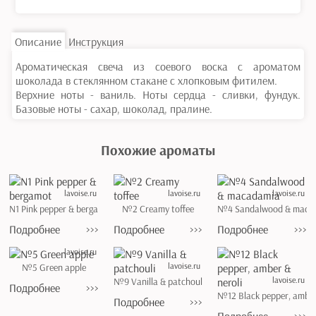
Описание
Инструкция
Ароматическая свеча из соевого воска с ароматом
шоколада в стеклянном стакане с хлопковым фитилем.
Верхние ноты - ваниль. Ноты сердца - сливки, фундук.
Базовые ноты - сахар, шоколад, пралине.
Похожие ароматы
lavoise.ru
lavoise.ru
lavoise.ru
N1 Pink pepper & bergamot
№2 Creamy toffee
№4 Sandalwood & maca
Подробнее
>>>
Подробнее
>>>
Подробнее
>>>
lavoise.ru
lavoise.ru
№5 Green apple
lavoise.ru
№9 Vanilla & patchouli
Подробнее
>>>
№12 Black pepper, amber
Подробнее
>>>
Подробнее
>>>