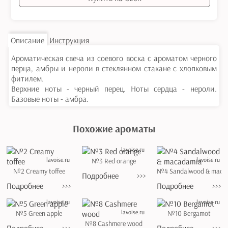
Описание
Инструкция
Ароматическая свеча из соевого воска с ароматом черного
перца, амбры и нероли в стеклянном стакане с хлопковым
фитилем.
Верхние ноты - черный перец. Ноты сердца - нероли.
Базовые ноты - амбра.
Похожие ароматы
lavoise.ru
lavoise.ru
lavoise.ru
№3 Red orange
№2 Creamy toffee
№4 Sandalwood & maca
Подробнее
>>>
Подробнее
>>>
Подробнее
>>>
lavoise.ru
lavoise.ru
lavoise.ru
№5 Green apple
№10 Bergamot
№8 Cashmere wood
Подробнее
>>>
Подробнее
>>>