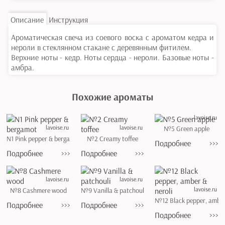
Описание
Инструкция
Ароматическая свеча из соевого воска с ароматом кедра и
нероли в стеклянном стакане с деревянным фитилем.
Верхние ноты - кедр. Ноты сердца - нероли. Базовые ноты -
амбра.
Похожие ароматы
lavoise.ru
lavoise.ru
lavoise.ru
№5 Green apple
N1 Pink pepper & bergamot
№2 Creamy toffee
Подробнее
>>>
Подробнее
>>>
Подробнее
>>>
lavoise.ru
lavoise.ru
lavoise.ru
№8 Cashmere wood
№9 Vanilla & patchouli
№12 Black pepper, amber
Подробнее
>>>
Подробнее
>>>
Подробнее
>>>